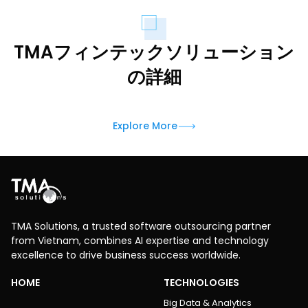
TMAフィンテックソリューション
の詳細
Explore More
TMA Solutions, a trusted software outsourcing partner
from Vietnam, combines AI expertise and technology
excellence to drive business success worldwide.
HOME
TECHNOLOGIES
Big Data & Analytics