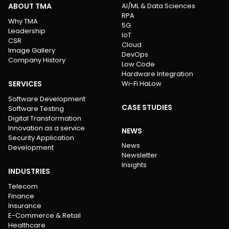
ABOUT TMA
AI/ML & Data Sciences
RPA
Why TMA
5G
Leadership
IoT
CSR
Cloud
Image Gallery
DevOps
Company History
Low Code
Hardware Integration
SERVICES
Wi-Fi HaLow
Software Development
CASE STUDIES
Software Testing
Digital Transformation
Innovation as a service
NEWS
Security Application
News
Development
Newsletter
Insights
INDUSTRIES
Telecom
Finance
Insurance
E-Commerce & Retail
Healthcare